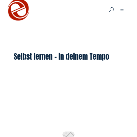
Selbst lernen – in deinem Tempo
Du willst erstmal für dich
losgehen? In meinen Onlinekursen
und Wissensbereichen findest du
kompakte Erklärungen, Übungen und
Impulse – fundiert, verständlich,
direkt anwendbar.